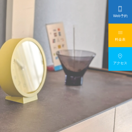

Web予約

料金表

アクセス
て