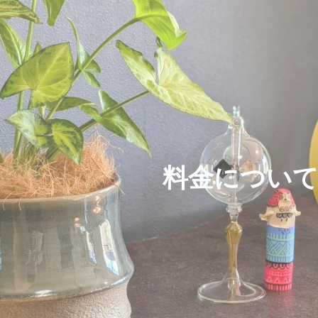
料
金
に
つ
い