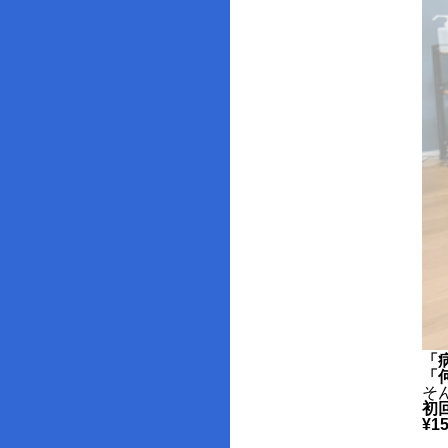
「
「
そ
初
¥15