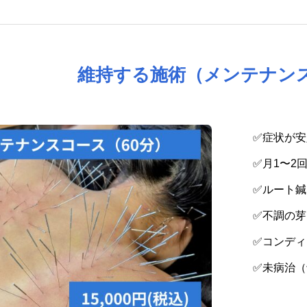
維持する施術（メンテナン
✅症状が安
✅月1〜2
✅ルート鍼
✅不調の芽
✅コンディ
✅未病治（