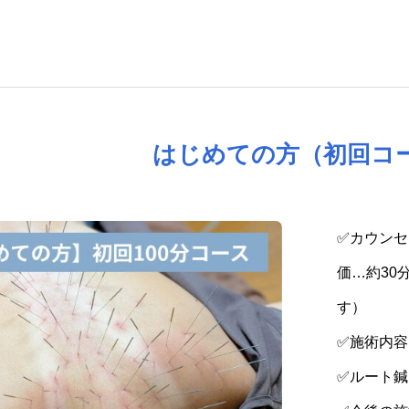
はじめての方（初回コ
✅カウン
価…約30
す）
✅施術内
✅ルート鍼