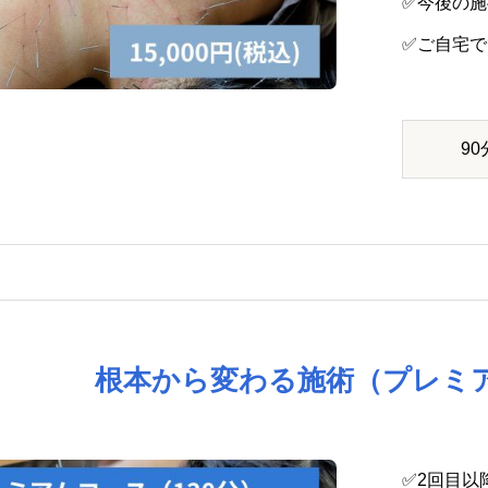
✅今後の
✅ご自宅
90
根本から変わる施術（プレミ
✅2回目以