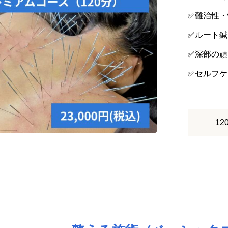
✅難治性・
✅ルート
✅深部の
✅セルフ
12