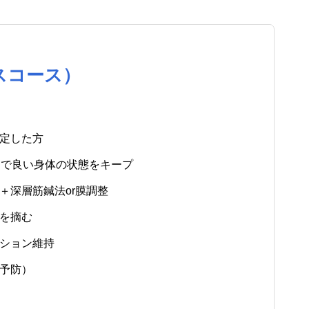
スコース）
定した方
回で良い身体の状態をキープ
＋深層筋鍼法or膜調整
を摘む
ション維持
予防）