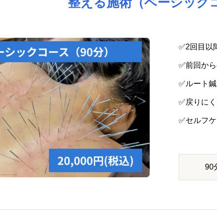
整える施術（ベーシック
✅2回目以
✅前回か
✅ルート
✅戻りに
✅セルフ
90