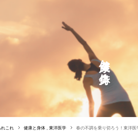
と
あれこれ
健康と身体
東洋医学
春の不調を乗り切ろう！東洋医