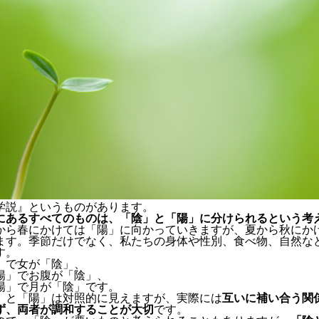
学説』というものがあります。
にあるすべてのものは、「陰」と「陽」に分けられるという考
から春にかけては「陽」に向かっていきますが、夏から秋にか
ます。季節だけでなく、私たちの身体や性別、食べ物、自然な
す。
」で女が「陰」、
陽」でお腹が「陰」、
陽」で月が「陰」です。
」と「陽」は対照的に見えますが、実際には
互いに補い合う関
ず、両者が調和することが大切
です。