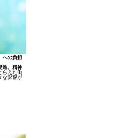
』への負担
促進、精神
とらえた働
々な影響が