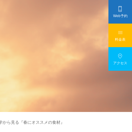

Web予約

料金表

アクセス
学から見る『春にオススメの食材』