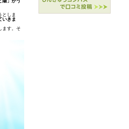
と陽」がう
うとしま
ていきま
します。そ