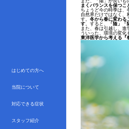
また、「陽」が良いも
まくバランスを保つこ
ちょうど今の時季は、
自然界だけではなく、
す。
冬から春に変わる
す
。すると、
「陰」「
また、春は引越し、進
ういった、環境の変化
東洋医学から考える『
はじめての方へ
当院について
対応できる症状
スタッフ紹介