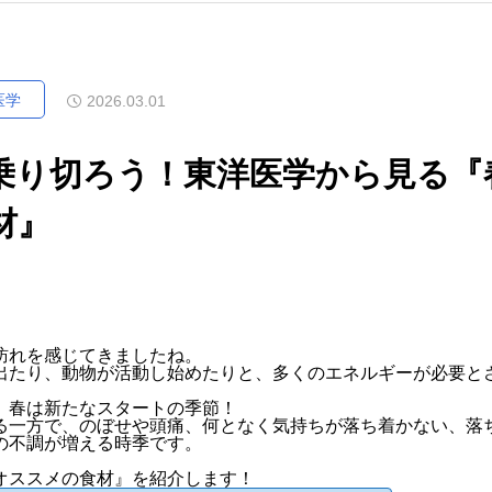
医学
2026.03.01
乗り切ろう！東洋医学から見る『
パニック障害
材』
はなぜ？やっ
３つのこと
訪れを感じてきましたね。
出たり、動物が活動し始めたりと、多くのエネルギーが必要と
、春は新たなスタートの季節！
る一方で、のぼせや頭痛、何となく気持ちが落ち着かない、落
の不調が増える時季です。
オススメの食材』を紹介します！