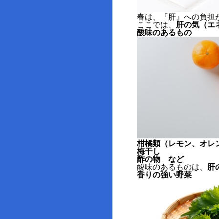
春は、『肝』への負担
ここでは、
肝の気（エ
酸味のあるもの
柑橘類（レモン、オレ
梅干し
酢の物 など
酸味のあるものは、
肝
香りの強い野菜