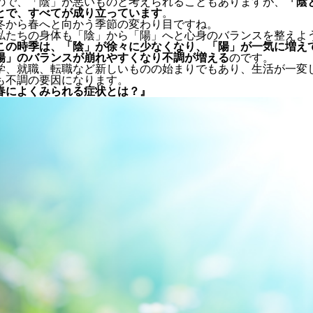
ので、「陰」が悪いものと考えられることもありますが、
「陰
とで、すべてが成り立っています
。
冬から春へと向かう季節の変わり目ですね。
私たちの身体も「陰」から「陽」へと心身のバランスを整えよ
この時季は、「陰」が徐々に少なくなり、「陽」が一気に増え
陽」のバランスが崩れやすくなり不調が増える
のです。
学、就職、転職など新しいものの始まりでもあり、生活が一変
も不調の要因になります。
春によくみられる症状とは？』