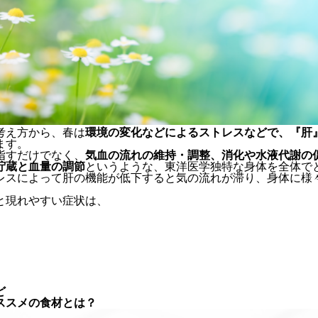
考え方から、春は
環境の変化などによるストレスなどで、『肝
ます。
指すだけでなく、
気血の流れの維持・調整、消化や水液代謝の
貯蔵と血量の調節
というような、東洋医学独特な身体を全体で
レスによって肝の機能が低下すると気の流れが滞り、身体に様
と現れやすい症状は、
ど
ススメの食材とは？