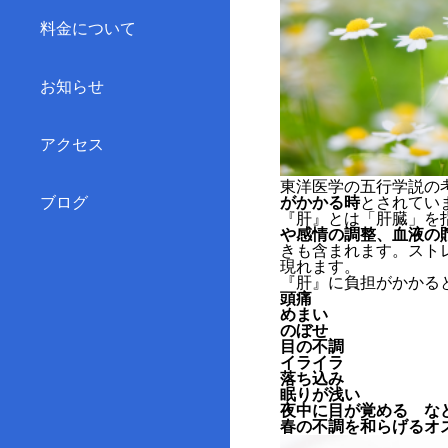
料金について
お知らせ
アクセス
東洋医学の五行学説の
ブログ
がかかる時
とされてい
『肝』とは「肝臓」を
や感情の調整、血液の
きも含まれます。スト
現れます。
『肝』に負担がかかる
頭痛
めまい
のぼせ
目の不調
イライラ
落ち込み
眠りが浅い
夜中に目が覚める な
春の不調を和らげるオ