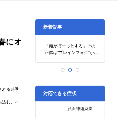
新着記事
春にオ
が治らないの
「頭がぼーっとする」その
病
てはいけない
正体は“ブレインフォグ”か
り
も⁉
イ
される時季
対応できる症状
ち込む、イ
顔面神経麻痺