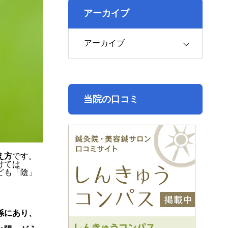
アーカイブ
アーカイブ
当院の口コミ
え方
です。
けては
ども「陰」
係にあり、