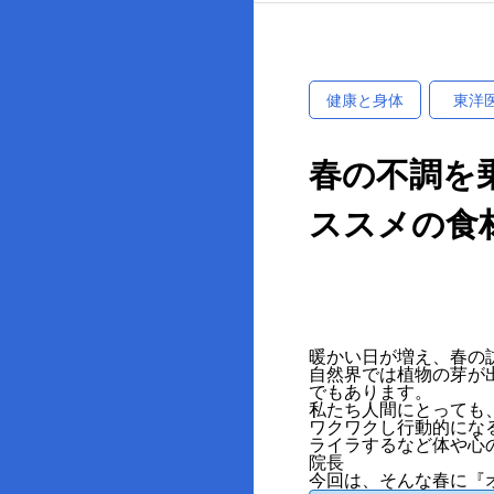
健康と身体
東洋
春の不調を
ススメの食
暖かい日が増え、春の
自然界では植物の芽が
でもあります。
私たち人間にとっても
ワクワクし行動的にな
ライラするなど体や心
院長
今回は、そんな春に『