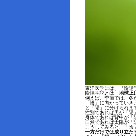
東洋医学には、『陰陽
陰陽学説とは、
地球上
例えば、季節では、冬
「陰」に向かっていき
と「陽」に分けられま
性別であれば男が「陽
身体であれば背中が「
自然であれば太陽が「
こうしてみると、「陰
一方だけでは成り立た